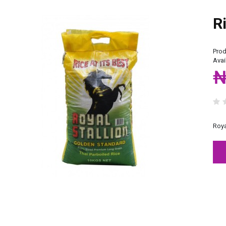
Ri
Prod
Avail
₦
Roya