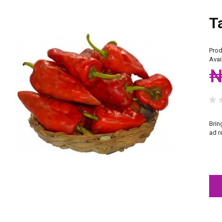
T
Prod
Avail
₦
Brin
ad r