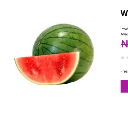
W
Prod
Avail
₦
Fre