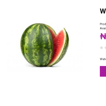
W
Prod
Avail
₦
Wat